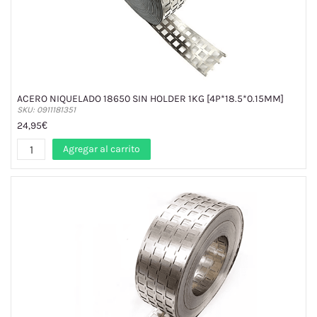
ACERO NIQUELADO 18650 SIN HOLDER 1KG [4P*18.5*0.15MM]
SKU: 0911181351
24,95€
Agregar al carrito