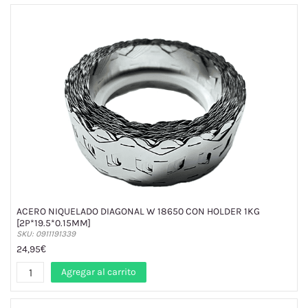
ACERO NIQUELADO DIAGONAL W 18650 CON HOLDER 1KG
[2P*19.5*0.15MM]
SKU: 0911191339
24,95€
Agregar al carrito