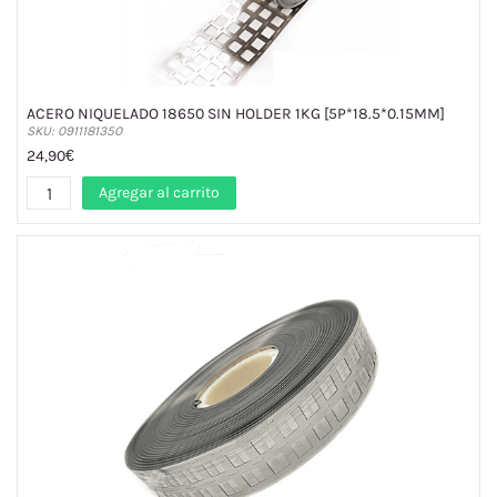
ACERO NIQUELADO 18650 SIN HOLDER 1KG [5P*18.5*0.15MM]
SKU: 0911181350
24,90€
Agregar al carrito