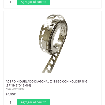
Agregar al carrito
ACERO NIQUELADO DIAGONAL Z 18650 CON HOLDER 1KG
[2P*19.5*0.15MM]
SKU: 0911191341
24,95€
Agregar al carrito