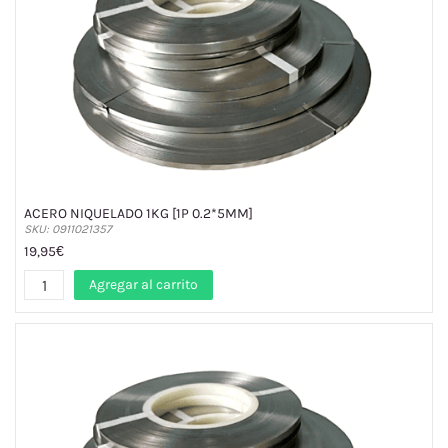
ACERO NIQUELADO 1KG [1P 0.2*5MM]
SKU: 0911021357
19,95€
Agregar al carrito