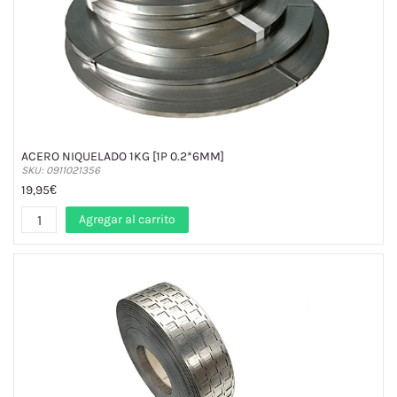
ACERO NIQUELADO 1KG [1P 0.2*6MM]
SKU: 0911021356
19,95€
Agregar al carrito