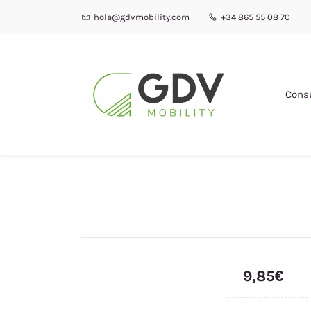
hola@gdvmobility.com
+34 865 55 08 70
Cons
9,85€