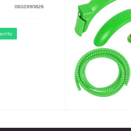
0602990826
arrito